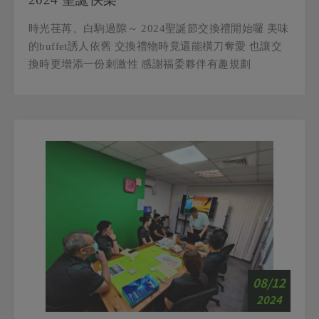
時光荏苒、白駒過隙～ 2024聖誕節交換禮開始囉 美味
的buffet誘人依舊 交換禮物時竟還能橫刀奪愛 也讓交
換時更增添一份刺激性 感謝福委夥伴有趣規劃
08/12
2024