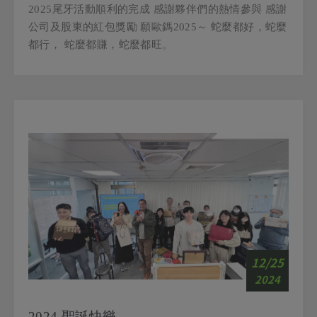
公司及股東的紅包獎勵 願歐鎷2025～ 蛇麼都好，蛇麼
都行， 蛇麼都賺，蛇麼都旺。
12/25
2024
2024 聖誕快樂