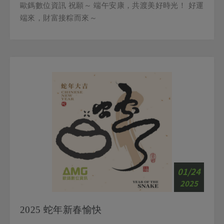
端來，財富接粽而來～
01/24
2025
2025 蛇年新春愉快
歐鎷數位資訊在此祝您新年快樂！ 蛇年大吉，嘶嘶如