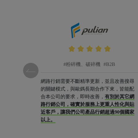
#粉碎機、破碎機
#B2B
後來其實
網路行銷需要不斷精準更新，並且改善搜尋
是跟原本
的關鍵模式，與歐鎷長期合作下來，皆能配
，才知道
合本公司的要求，即時改善，
有別於其它網
供我們產
路行銷公司，確實於服務上更重人性化與貼
行的內
近客戶，讓我們公司產品行銷超過90個國家
整個過程
以上。
廠商。