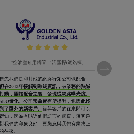
#空油壓缸用鋼管
#活塞桿(鍍鉻棒)
原先我們是和其他的網路行銷公司做配合，
我們公司
但在2013年接觸到歐鎷資訊，被業務的熱誠
有點瓶頸
打動，開始配合之後，發現從網路曝光度、
配合的廠
SEO優化、公司形象皆有所提升，也因此找
要把SE
到了國外的新客戶。
從與客戶的往來間可以
品的專業
得知，因為有貼近他們語言的網頁，讓客戶
容，有問
對我們的印象良好，更願意與我們有業務上
也變得較
的往來。