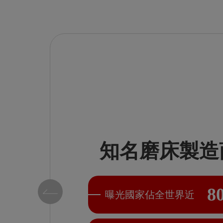
萬以
，經
建
知名磨床製造
增
8
曝光國家佔全世界近