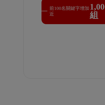
1,00
前100名關鍵字增加
組
近